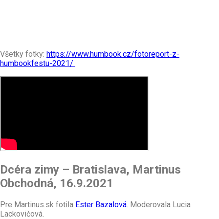
Všetky fotky:
https://www.humbook.cz/fotoreport-z-
humbookfestu-2021/
Dcéra zimy – Bratislava, Martinus
Obchodná, 16.9.2021
Pre Martinus.sk fotila
Ester Bazalová
. Moderovala Lucia
Lackovičová.