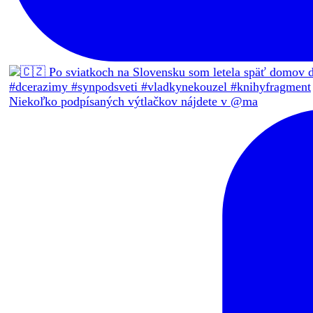
Niekoľko podpísaných výtlačkov nájdete v @ma