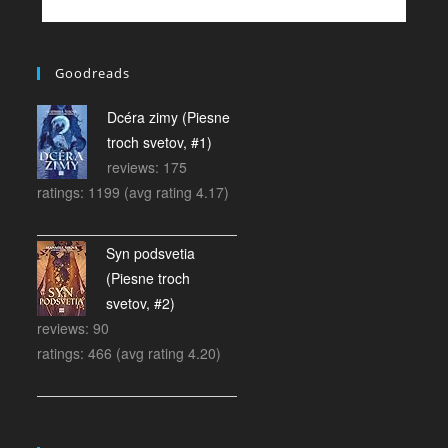
Goodreads
Dcéra zimy (Piesne
troch svetov, #1)
reviews: 175
ratings: 1199 (avg rating 4.17)
Syn podsvetia
(Piesne troch
svetov, #2)
reviews: 90
ratings: 466 (avg rating 4.20)