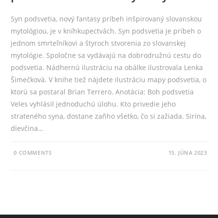
Syn podsvetia, nový fantasy príbeh inšpirovaný slovanskou
mytológiou, je v kníhkupectvách. Syn podsvetia je príbeh o
jednom smrteľníkovi a štyroch stvorenia zo slovanskej
mytológie. Spoločne sa vydávajú na dobrodružnú cestu do
podsvetia. Nádhernú ilustráciu na obálke ilustrovala Lenka
Šimečková. V knihe tiež nájdete ilustráciu mapy podsvetia, o
ktorú sa postaral Brian Terrero. Anotácia: Boh podsvetia
Veles vyhlásil jednoduchú úlohu. Kto privedie jeho
strateného syna, dostane zaňho všetko, čo si zažiada. Sirína,
dievčina…
0 COMMENTS
15. JÚNA 2023