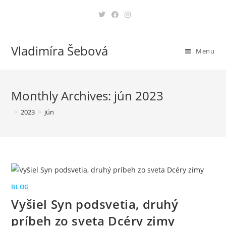
Skip
to
content
Vladimíra Šebová
Menu
Monthly Archives: jún 2023
>
2023
>
jún
BLOG
Vyšiel Syn podsvetia, druhý
príbeh zo sveta Dcéry zimy