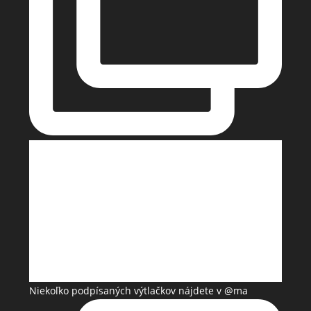
Niekoľko podpísaných výtlačkov nájdete v @ma