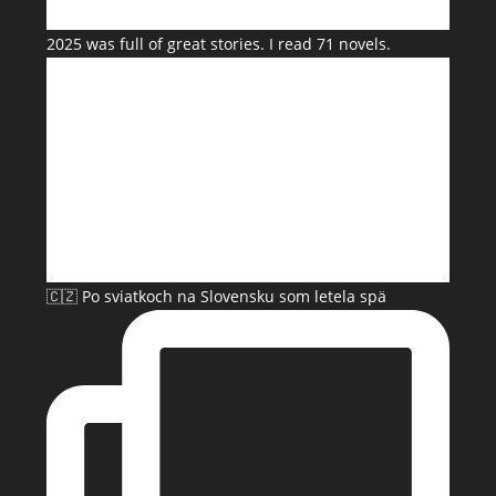
2025 was full of great stories. I read 71 novels.
🇨🇿 Po sviatkoch na Slovensku som letela spä